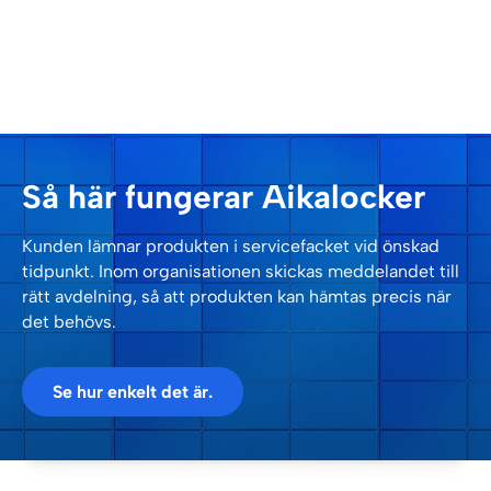
tvättade enligt sina egna scheman.
utlämningslagren i ordning. Kundhämtningar blir
enkla och snabba.
Så här fungerar Aikalocker
Kunden lämnar produkten i servicefacket vid önskad
tidpunkt. Inom organisationen skickas meddelandet till
rätt avdelning, så att produkten kan hämtas precis när
det behövs.
Se hur enkelt det är.