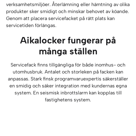
verksamhetsmiljöer. Återlämning eller hämtning av olika
produkter sker smidigt och minskar behovet av köande.
Genom att placera servicefacket på rätt plats kan
servicetiden förlängas.
Aikalocker fungerar på
många ställen
Servicefack finns tillgängliga för både inomhus- och
Hyresbostäder
utomhusbruk. Antalet och storleken på facken kan
anpassas. Stark finsk programvaruexpertis säkerställer
Aikalocker-servicefacket kan kopplas till
en smidig och säker integration med kundernas egna
Reception- och posttjänster
Detaljhandelsbutiker
kundens egna nyckelhanteringssystem. Det är
system. En seismisk inbrottslarm kan kopplas till
redan kompatibelt med Visma Tampuuris och
Aikalocker håller paketen i ordning. När ett paket
fastighetens system.
Aikalocker-serviceautomaten passar utmärkt till
Lokitimes nyckelhanteringssystem.
läggs i facket får mottagaren ett
Tvätterier
exempelvis järnhandlar. Järnhandlarnas
Bibliotek
realtidsmeddelande och en upphämtningskod.
produktutbud är vanligtvis stort och kunder kan
Aikalocker-servicefacket passar också utmärkt
ibland ha svårt att hitta det de söker.
Hämtningslager
I Aikalocker-servicefacket kan böcker lämnas
för tvätteriverksamhet. Kunderna kan lämna in
tillbaka eller hämtas enligt egen tidsplan.
tvättbara produkter i automaten och hämta dem
Aikalocker-servicefacket håller hyllorna i